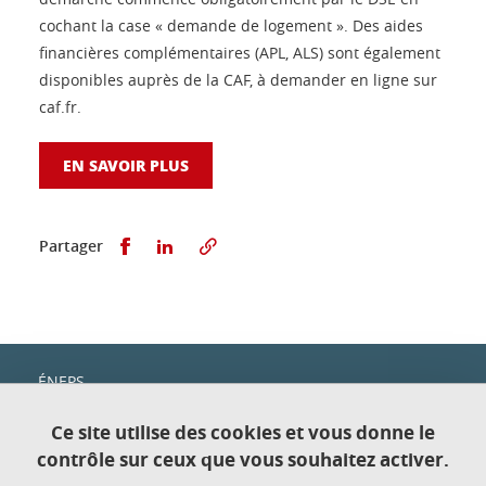
cochant la case « demande de logement ». Des aides
financières complémentaires (APL, ALS) sont également
disponibles auprès de la CAF, à demander en ligne sur
caf.fr.
EN SAVOIR PLUS
Partager sur Facebook
Partager sur LinkedIn
Partager
ÉNEPS
c/o IUT1
Domaine universitaire
Ce site utilise des cookies et vous donne le
151, rue de la Papeterie
contrôle sur ceux que vous souhaitez activer.
38400 Saint-Martin-d'Hères—Gières