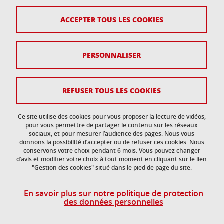
ACCEPTER TOUS LES COOKIES
Contact
Plan du site
PERSONNALISER
Crédits
Mentions légales
REFUSER TOUS LES COOKIES
Données personnelles
Ce site utilise des cookies pour vous proposer la lecture de vidéos,
Gestion des cookies
pour vous permettre de partager le contenu sur les réseaux
sociaux, et pour mesurer l’audience des pages. Nous vous
donnons la possibilité d’accepter ou de refuser ces cookies. Nous
Accessibilité : non conforme
conservons votre choix pendant 6 mois. Vous pouvez changer
d’avis et modifier votre choix à tout moment en cliquant sur le lien
"Gestion des cookies" situé dans le pied de page du site.
En savoir plus sur notre politique de protection
des données personnelles