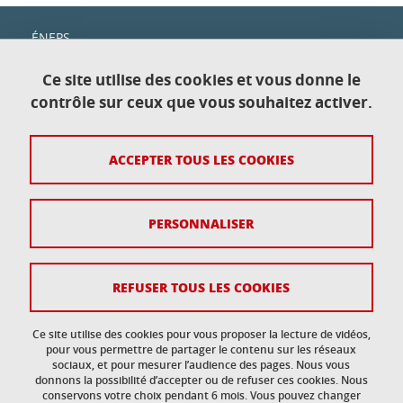
ÉNEPS
c/o IUT1
Domaine universitaire
Ce site utilise des cookies et vous donne le
151, rue de la Papeterie
contrôle sur ceux que vous souhaitez activer.
38400 Saint-Martin-d'Hères—Gières
ACCEPTER TOUS LES COOKIES
Contact
Plan du site
PERSONNALISER
Crédits
Mentions légales
REFUSER TOUS LES COOKIES
Données personnelles
Ce site utilise des cookies pour vous proposer la lecture de vidéos,
Gestion des cookies
pour vous permettre de partager le contenu sur les réseaux
sociaux, et pour mesurer l’audience des pages. Nous vous
donnons la possibilité d’accepter ou de refuser ces cookies. Nous
Accessibilité : non conforme
conservons votre choix pendant 6 mois. Vous pouvez changer