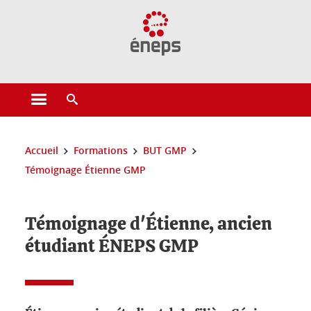
Gestion des cookies
Ouvrir le menu principal
Ouvrir le moteur de recherche
Vous êtes ici :
Accueil
Formations
BUT GMP
Témoignage Étienne GMP
Témoignage d'Étienne, ancien
étudiant ÉNEPS GMP