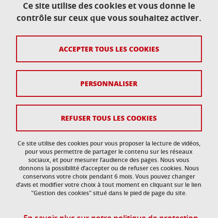
Domaine universitaire
Ce site utilise des cookies et vous donne le
151, rue de la Papeterie
contrôle sur ceux que vous souhaitez activer.
38400 Saint-Martin-d'Hères—Gières
ACCEPTER TOUS LES COOKIES
Contact
Plan du site
PERSONNALISER
Crédits
Mentions légales
REFUSER TOUS LES COOKIES
Données personnelles
Ce site utilise des cookies pour vous proposer la lecture de vidéos,
Gestion des cookies
pour vous permettre de partager le contenu sur les réseaux
sociaux, et pour mesurer l’audience des pages. Nous vous
donnons la possibilité d’accepter ou de refuser ces cookies. Nous
Accessibilité : non conforme
conservons votre choix pendant 6 mois. Vous pouvez changer
d’avis et modifier votre choix à tout moment en cliquant sur le lien
"Gestion des cookies" situé dans le pied de page du site.