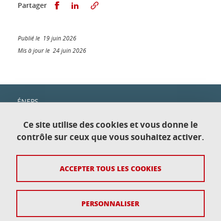
Partager sur Facebook
Partager sur LinkedIn
Partager
Publié le 19 juin 2026
Mis à jour le 24 juin 2026
ÉNEPS
c/o IUT1
Domaine universitaire
Ce site utilise des cookies et vous donne le
151, rue de la Papeterie
contrôle sur ceux que vous souhaitez activer.
38400 Saint-Martin-d'Hères—Gières
ACCEPTER TOUS LES COOKIES
Contact
Plan du site
PERSONNALISER
Crédits