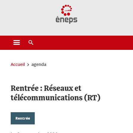
Gestion des cookies
Ouvrir le menu principal
Ouvrir le moteur de recherche
Vous êtes ici :
Accueil
agenda
Rentrée : Réseaux et
télécommunications (RT)
Rentrée