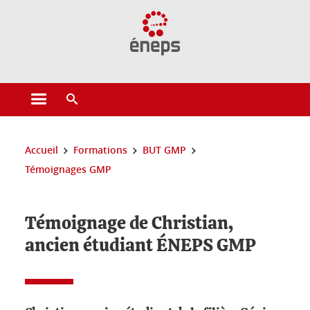
Gestion des cookies
Ouvrir le menu principal
Ouvrir le moteur de recherche
Vous êtes ici :
Accueil
Formations
BUT GMP
Témoignages GMP
Témoignage de Christian,
ancien étudiant ÉNEPS GMP