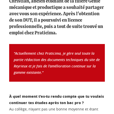
Christian, ancien étudiant de la filière Génie
mécanique et productique a souhaité partager
avec vous son expérience. Après l'obtention
de son DUT, il a poursuivi en licence
professionnelle, puis a tout de suite trouvé un
emploi chez Praticima.
"Actuellement chez Praticima, je gère seul toute la
partie rédaction des documents techniques du site de
Reyrieux et je fais de l’amélioration continue sur la
gamme existante."
À quel moment t’es-tu rendu compte que tu voulais
continuer tes études après ton bac pro ?
Au collège, n’ayant pas une bonne moyenne et étant