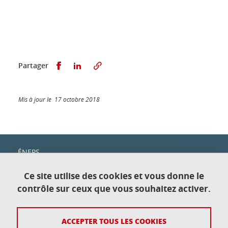
Partager sur Facebook
Partager sur LinkedIn
Partager
Mis à jour le 17 octobre 2018
ÉNEPS
c/o IUT1
Domaine universitaire
Ce site utilise des cookies et vous donne le
151, rue de la Papeterie
contrôle sur ceux que vous souhaitez activer.
38400 Saint-Martin-d'Hères—Gières
ACCEPTER TOUS LES COOKIES
Contact