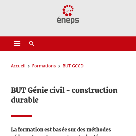
Gestion des cookies
Ouvrir le menu principal
Ouvrir le moteur de recherche
Vous êtes ici :
Accueil
Formations
BUT GCCD
BUT Génie civil - construction
durable
La formation est basée sur des méthodes