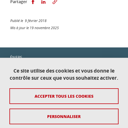
Partager sur Facebook
Partager sur LinkedIn
Partager
Publié le 9 février 2018
Mis à jour le 19 novembre 2025
ÉNEPS
c/o IUT1
Domaine universitaire
Ce site utilise des cookies et vous donne le
151, rue de la Papeterie
contrôle sur ceux que vous souhaitez activer.
38400 Saint-Martin-d'Hères—Gières
ACCEPTER TOUS LES COOKIES
Contact
Plan du site
PERSONNALISER
Crédits