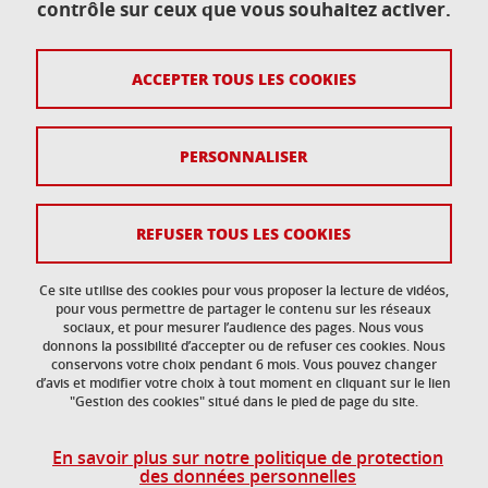
contrôle sur ceux que vous souhaitez activer.
38400 Saint-Martin-d'Hères—Gières
ACCEPTER TOUS LES COOKIES
Contact
Plan du site
PERSONNALISER
Crédits
Mentions légales
REFUSER TOUS LES COOKIES
Données personnelles
Ce site utilise des cookies pour vous proposer la lecture de vidéos,
Gestion des cookies
pour vous permettre de partager le contenu sur les réseaux
sociaux, et pour mesurer l’audience des pages. Nous vous
donnons la possibilité d’accepter ou de refuser ces cookies. Nous
Accessibilité : non conforme
conservons votre choix pendant 6 mois. Vous pouvez changer
d’avis et modifier votre choix à tout moment en cliquant sur le lien
"Gestion des cookies" situé dans le pied de page du site.
En savoir plus sur notre politique de protection
des données personnelles